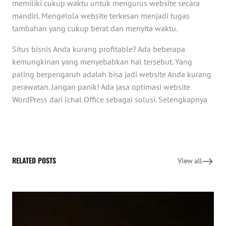
memiliki cukup waktu untuk mengurus website secara
mandiri. Mengelola website terkesan menjadi tugas
tambahan yang cukup berat dan menyita waktu.
Situs bisnis Anda kurang profitable? Ada beberapa
kemungkinan yang menyebabkan hal tersebut. Yang
paling berpengaruh adalah bisa jadi website Anda kurang
perawatan. Jangan panik! Ada jasa optimasi website
WordPress dari Ichal Office sebagai solusi.
Selengkapnya
RELATED POSTS
View all